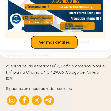
Aceptar
Contacta con nosotros
Denegar
¡Te ayudamos!
Ver preferencias
Política de cookies
Política de privacidad
Aviso legal
Ver más detalles
952 359 582
/
+34 645 789 281
info@raoposiciones.com
o
Avenida de las Américas N
3, Edificio América; bloque
ª
1, 4
planta Oficina C4 CP 29006 (Código de Portero
1019)
Síguenos en nuestras redes sociales