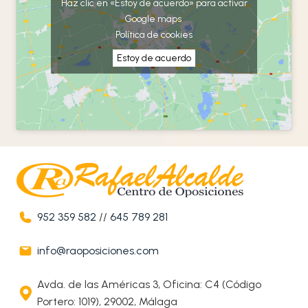
Haz clic en «Estoy de acuerdo» para activar
Google maps
Política de cookies
Estoy de acuerdo
952 359 582
//
645 789 281
info@raoposiciones.com
Avda. de las Américas 3, Oficina: C4 (Código
Portero: 1019), 29002, Málaga