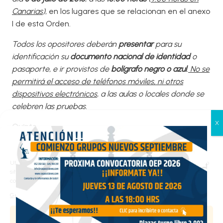
Canarias
)
, en los lugares que se relacionan en el anexo
I de esta Orden.
Todos los opositores deberán
presentar
para su
identificación su
documento nacional de identidad
o
pasaporte, e ir provistos de
bolígrafo negro o azul
.
No se
permitirá el acceso de teléfonos móviles, ni otros
dispositivos electrónicos
, a las aulas o locales donde se
celebren las pruebas.
Quinto.
Gestionar el consentimiento
Contra la presente Orden podrá interponerse recurso
de las cookies
potestativo de reposición ante el Ministerio de Justicia,
Utilizamos cookies propias y de terceros para analizar el tráfico en nuestro
en el plazo de un mes, o contencioso administrativo,
sitio web y personalizar el contenido. Puede aceptar todas las cookies,
configurarlas según sus preferencias o rechazarlas.
ante los Juzgados Centrales de lo Contencioso-
Gestionar los servicios
Administrativo, en el plazo de dos meses. El plazo, en
ambos casos, se contará a partir del día siguiente a la
Aceptar
publicación en el «Boletín Oficial del Estado» de la