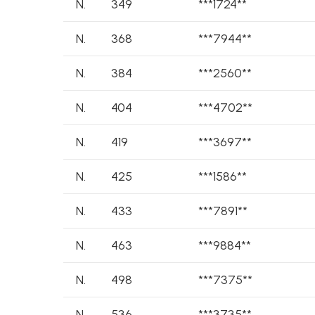
N.
349
***1724**
N.
368
***7944**
N.
384
***2560**
N.
404
***4702**
N.
419
***3697**
N.
425
***1586**
N.
433
***7891**
N.
463
***9884**
N.
498
***7375**
N.
536
***3735**