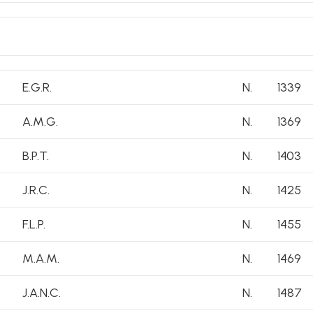
E.G.R.
N.
1339
A.M.G.
N.
1369
B.P.T.
N.
1403
J.R.C.
N.
1425
F.L.P.
N.
1455
M.A.M.
N.
1469
J.A.N.C.
N.
1487