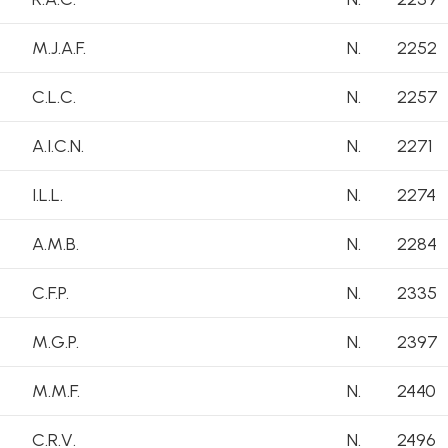
M.J.A.F.
N.
2252
C.L.C.
N.
2257
A.I.C.N.
N.
2271
I.L.L.
N.
2274
A.M.B.
N.
2284
C.F.P.
N.
2335
M.G.P.
N.
2397
M.M.F.
N.
2440
C.R.V.
N.
2496