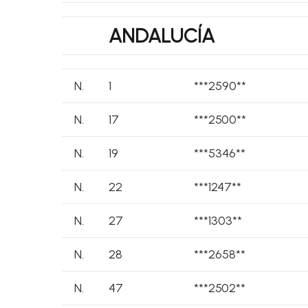
ANDALUCÍA
N.
1
***2590**
N.
17
***2500**
N.
19
***5346**
N.
22
***1247**
N.
27
***1303**
N.
28
***2658**
N.
47
***2502**