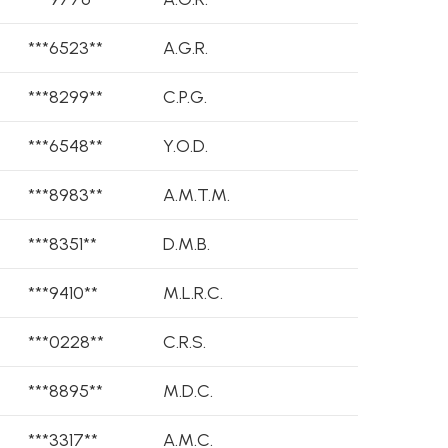
***6523**
A.G.R.
***8299**
C.P.G.
***6548**
Y.O.D.
***8983**
A.M.T.M.
***8351**
D.M.B.
***9410**
M.L.R.C.
***0228**
C.R.S.
***8895**
M.D.C.
***3317**
A.M.C.