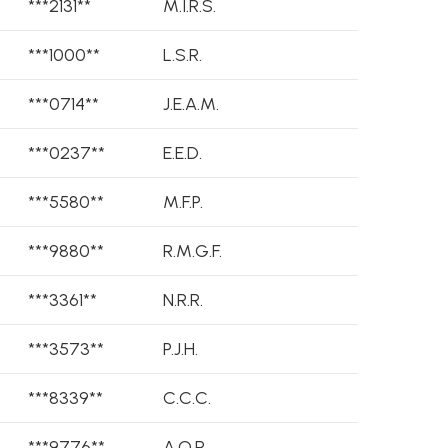
***2131**
M.I.R.S.
***1000**
L.S.R.
***0714**
J.E.A.M.
***0237**
E.E.D.
***5580**
M.F.P.
***9880**
R.M.G.F.
***3361**
N.R.R.
***3573**
P.J.H.
***8339**
C.C.C.
***9776**
A.O.R.