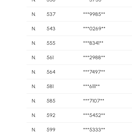
N.
537
***9985**
N.
543
***0269**
N.
555
***8341**
N.
561
***2988**
N.
564
***7497**
N.
581
***6111**
N.
585
***7107**
N.
592
***5452**
N.
599
***5333**