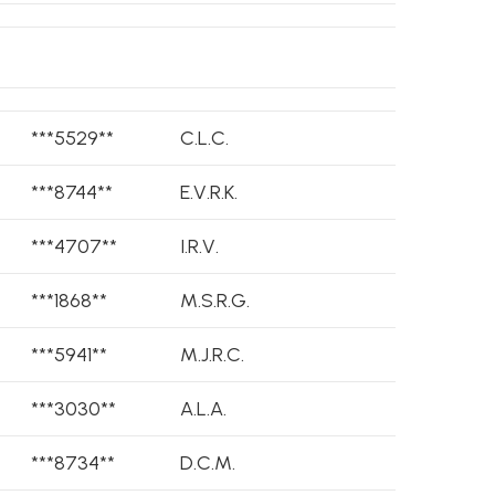
***5529**
C.L.C.
***8744**
E.V.R.K.
***4707**
I.R.V.
***1868**
M.S.R.G.
***5941**
M.J.R.C.
***3030**
A.L.A.
***8734**
D.C.M.