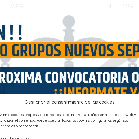
M.P.D.
N.
1492
M.J.D.C.R.
N.
1505
L.C.C.
N.
1520
D.R.D.
N.
1576
I.C.O.Q.
N.
1603
J.A.R.M.
N.
1611
I.G.M.
N.
1665
Gestionar el consentimiento de las cookies
M.E.L.G.
N.
1667
izamos cookies propias y de terceros para analizar el tráfico en nuestro sitio web y
onalizar el contenido. Puede aceptar todas las cookies, configurarlas según sus
erencias o rechazarlas.
S.M.E.
N.
1747
ionar los servicios