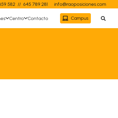
359 582
//
645 789 281
info@raoposiciones.com
Campus
nes
Centro
Contacto