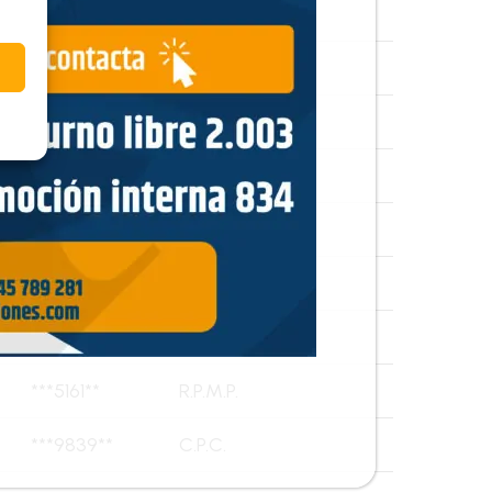
***2992**
E.L.D.
***8244**
C.M.B.
***4756**
C.M.T.C.
***3088**
M.I.P.H.
***8949**
R.M.P.N.
***5246**
L.M.G.P.
***1826**
J.M.R.N.
***5161**
R.P.M.P.
***9839**
C.P.C.