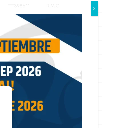
***3986**
R.M.G.
***0801**
L.D.G.A.
***7529**
A.C.M.
***8710**
M.G.A.
***2610**
I.G.C.
***6919**
M.V.O.R.
***9163**
V.P.S.
***5133**
J.R.L.
***5958**
C.B.C.