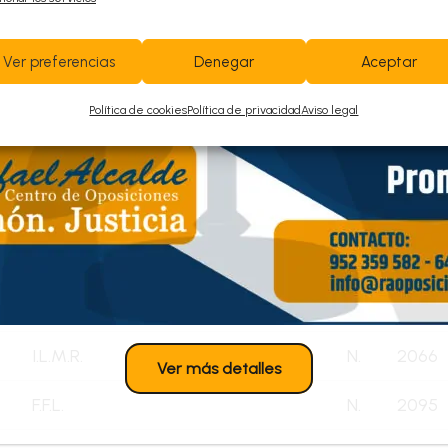
M.T.G.R.
N.
1755
L.S.R.
N.
1759
Ver preferencias
Denegar
Aceptar
N.G.R.
N.
1819
Política de cookies
Política de privacidad
Aviso legal
N.R.R.
N.
1882
E.T.G.C.
N.
1935
M.A.B.R.
N.
1976
M.A.C.
N.
2017
I.L.M.R.
N.
2066
Ver más detalles
F.F.L.
N.
2095