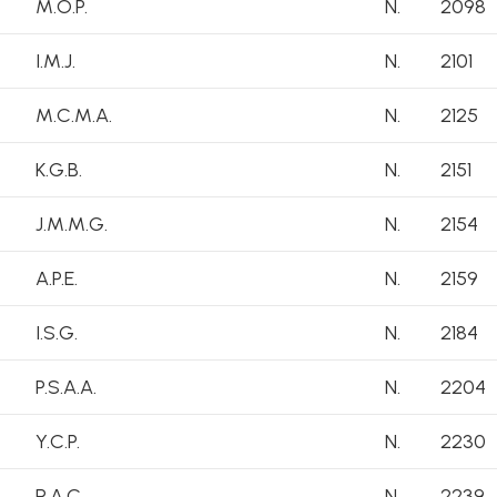
M.O.P.
N.
2098
I.M.J.
N.
2101
M.C.M.A.
N.
2125
K.G.B.
N.
2151
J.M.M.G.
N.
2154
A.P.E.
N.
2159
I.S.G.
N.
2184
P.S.A.A.
N.
2204
Y.C.P.
N.
2230
R.A.C.
N.
2239