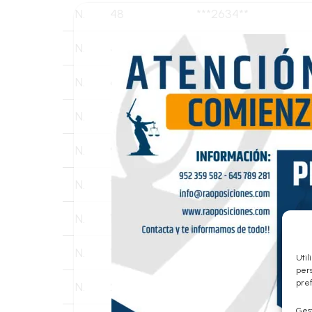
N.
48
***2634**
N.
57
***8396**
N.
65
***7640**
N.
72
***3726**
N.
94
***5542**
N.
123
***8323**
N.
170
***1728**
N.
173
***9141**
Util
pers
pref
N.
201
***1326**
Gest