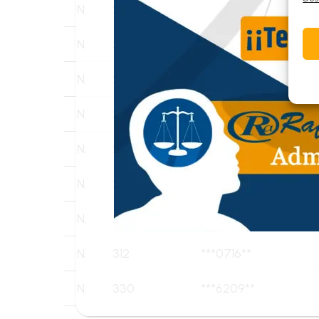
N.
232
***2848**
N.
244
***2886**
N.
274
***5180**
N.
277
***2535**
N.
284
***0097**
N.
286
***2603**
N.
299
***6574**
N.
312
***0716**
N.
330
***6209**