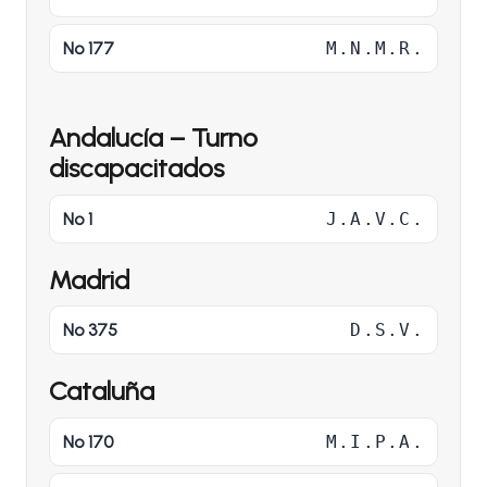
Nº 177
M.N.M.R.
Andalucía – Turno
discapacitados
Nº 1
J.A.V.C.
Madrid
Nº 375
D.S.V.
Cataluña
Nº 170
M.I.P.A.