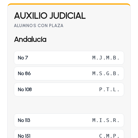
AUXILIO JUDICIAL
ALUMNOS CON PLAZA
Andalucía
Nº 7
M.J.M.B.
Nº 86
M.S.G.B.
Nº 108
P.T.L.
Nº 113
M.I.S.R.
Nº 151
C.M.P.