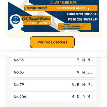
Gestionar los servicios
Nº 121
A.D.N.S.
Aceptar
Denegar
Nº 225
M.I.P.A.
Ver preferencias
Nº 421
R.M.E.A.
Política de cookies
Política de privacidad
Aviso legal
Ver más detalles
Canarias
Nº 55
M.M.M.
Nº 63
V.M.C.
Nº 79
A.B.M.P.
Nº 206
M.D.O.M.