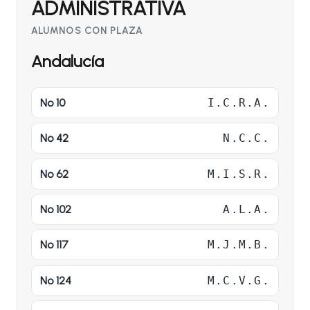
ADMINISTRATIVA
ALUMNOS CON PLAZA
Andalucía
Nº 10
I.C.R.A.
Nº 42
N.C.C.
Nº 62
M.I.S.R.
Nº 102
A.L.A.
Nº 117
M.J.M.B.
Nº 124
M.C.V.G.