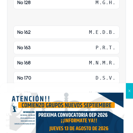
Nº 128
M.G.H.
Nº 162
M.E.D.B.
Nº 163
P.R.T.
Nº 168
M.N.M.R.
Nº 170
D.S.V.
Nº 179
M.M.F.L.
Gestionar el consentimiento
de las cookies
Nº 201
M.M.A.L.
Utilizamos cookies propias y de terceros para analizar el tráfico en nuestro
sitio web y personalizar el contenido. Puede aceptar todas las cookies,
configurarlas según sus preferencias o rechazarlas.
Madrid