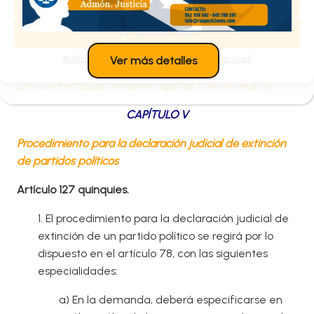
Denegar
de lo Contencioso Administrativo del
procedimiento previsto en el artículo 12 bis de la
Ver preferencias
Ley Orgánica 6/2002, de 27 de junio, de Partidos
Políticos.
Política de cookies
Política de privacidad
Aviso legal
Ver más detalles
Dos. Se introduce un nuevo capítulo V en el Título V.
CAPÍTULO V
Procedimiento para la declaración judicial de extinción
de partidos políticos
Artículo 127 quinquies.
1. El procedimiento para la declaración judicial de
extinción de un partido político se regirá por lo
dispuesto en el artículo 78, con las siguientes
especialidades:
a) En la demanda, deberá especificarse en