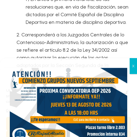
resoluciones que, en vía de fiscalización, sean
dictadas por el Comité Español de Disciplina
Deportiva en materia de disciplina deportiva.
2. Corresponderá a los Juzgados Centrales de lo
Contencioso-Administrativo, la autorización a que
se refiere el artículo 8.2 de la Ley 34/2002 así
como autorizar la ejecución de los actos
adoptados por la Sección Segunda de la
Comisión de Propiedad Intelectual para que se
Gestionar el consentimiento
interrumpa la prestación de servicios de la
de las cookies
sociedad de la información o para que se retiren
Utilizamos cookies propias y de terceros para analizar el tráfico en nuestro
contenidos que vulneren la propiedad intelectual,
sitio web y personalizar el contenido. Puede aceptar todas las cookies,
configurarlas según sus preferencias o rechazarlas.
en aplicación de la Ley 34/2002, de 11 de julio, de
Gestionar los servicios
Servicios de la Sociedad de la información y de
Comercio Electrónico.
Aceptar
3. Igualmente conocerán los Juzgados Centrales