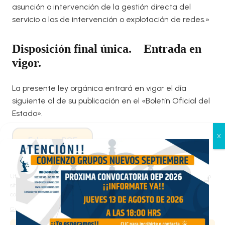
asunción o intervención de la gestión directa del
servicio o los de intervención o explotación de redes.»
Disposición final única.
Entrada en
vigor.
La presente ley orgánica entrará en vigor el día
siguiente al de su publicación en el «Boletín Oficial del
Estado».
Enlace a BOE
Gestionar el consentimiento
de las cookies
Utilizamos cookies propias y de terceros para analizar el tráfico en nuestro
sitio web y personalizar el contenido. Puede aceptar todas las cookies,
Resultado anterior
Resultado siguiente
configurarlas según sus preferencias o rechazarlas.
Gestionar los servicios