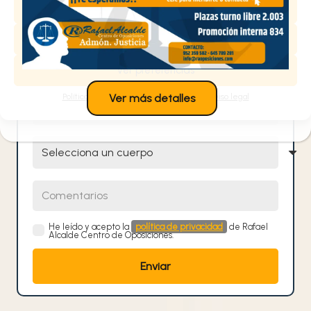
Aceptar
Nombre y Apellidos
Denegar
Email
Ver preferencias
Teléfono
Política de cookies
Política de privacidad
Aviso legal
Ver más detalles
Selecciona un cuerpo
Comentarios
He leído y acepto la
política de privacidad
de Rafael
Alcalde Centro de Oposiciones.