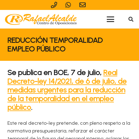
REDUCCIÓN TEMPORALIDAD
EMPLEO PÚBLICO
Se publica en BOE, 7 de julio,
Real
Decreto-ley 14/2021, de 6 de julio, de
medidas urgentes para la reducción
de la temporalidad en el empleo
público
.
Este real decreto-ley pretende, con pleno respeto a la
normativa presupuestaria, reforzar el carácter
temporal de la figura del personal interino; aclarar los