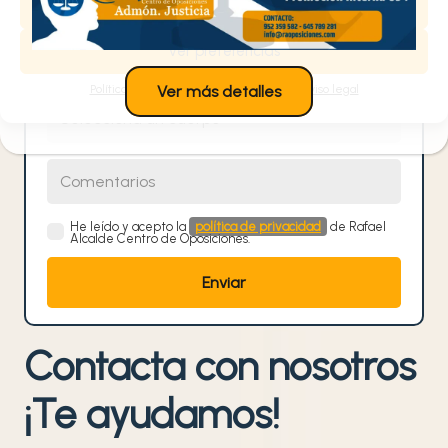
Denegar
Teléfono
Ver preferencias
Política de cookies
Política de privacidad
Aviso legal
Ver más detalles
Selecciona un cuerpo
Comentarios
He leído y acepto la
política de privacidad
de Rafael
Alcalde Centro de Oposiciones.
Contacta con nosotros
¡Te ayudamos!