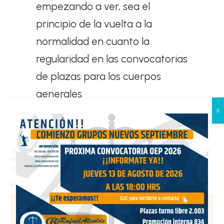
empezando a ver, sea el
principio de la vuelta a la
normalidad en cuanto la
regularidad en las convocatorias
de plazas para los cuerpos
generales.
Gestionar el consentimiento
Resultado anterior
Resultado siguiente
de las cookies
Utilizamos cookies propias y de terceros para analizar el tráfico en nuestro
sitio web y personalizar el contenido. Puede aceptar todas las cookies,
configurarlas según sus preferencias o rechazarlas.
Nombre y Apellidos
Gestionar los servicios
Aceptar
Email