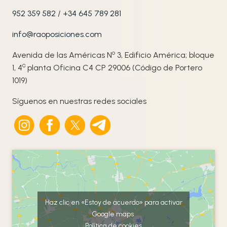
952 359 582
/
+34 645 789 281
info@raoposiciones.com
o
Avenida de las Américas N
3, Edificio América; bloque
ª
1, 4
planta Oficina C4 CP 29006 (Código de Portero
1019)
Síguenos en nuestras redes sociales
Haz clic en «Estoy de acuerdo» para activar
Google maps
Política de cookies