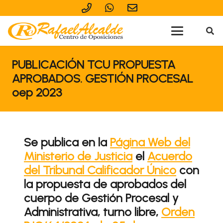
PUBLICACIÓN TCU PROPUESTA
APROBADOS. GESTIÓN PROCESAL
oep 2023
Se publica en la
Página Web del
Ministerio de Justicia
el
Acuerdo
del Tribunal Calificador Único
con
la propuesta de aprobados del
cuerpo de Gestión Procesal y
Administrativa, turno libre,
Orden