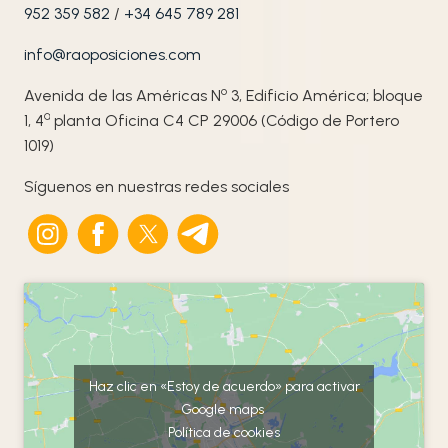
952 359 582
/
+34 645 789 281
info@raoposiciones.com
o
Avenida de las Américas N
3, Edificio América; bloque
ª
1, 4
planta Oficina C4 CP 29006 (Código de Portero
1019)
Síguenos en nuestras redes sociales
Haz clic en «Estoy de acuerdo» para activar
Google maps
Política de cookies