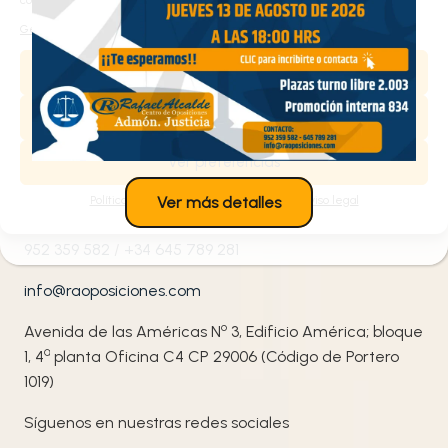
He leído y acepto la
política de privacidad
de Rafael
Alcalde Centro de Oposiciones.
Gestionar los servicios
Aceptar
Denegar
Contacta con nosotros
Ver preferencias
¡Te ayudamos!
Política de cookies
Política de privacidad
Aviso legal
Ver más detalles
952 359 582
/
+34 645 789 281
info@raoposiciones.com
o
Avenida de las Américas N
3, Edificio América; bloque
ª
1, 4
planta Oficina C4 CP 29006 (Código de Portero
1019)
Síguenos en nuestras redes sociales