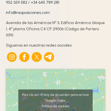
952 359 582
/
+34 645 789 281
info@raoposiciones.com
o
Avenida de las Américas N
3, Edificio América; bloque
ª
1, 4
planta Oficina C4 CP 29006 (Código de Portero
1019)
Síguenos en nuestras redes sociales
Haz clic en «Estoy de acuerdo» para activar
Google maps
Política de cookies