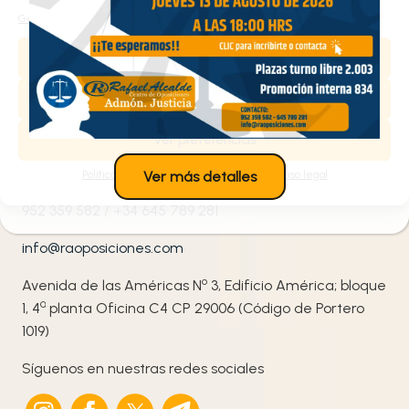
Gestionar los servicios
Aceptar
Contacta con nosotros
Denegar
Ver preferencias
¡Te ayudamos!
Política de cookies
Política de privacidad
Aviso legal
Ver más detalles
952 359 582
/
+34 645 789 281
info@raoposiciones.com
o
Avenida de las Américas N
3, Edificio América; bloque
ª
1, 4
planta Oficina C4 CP 29006 (Código de Portero
1019)
Síguenos en nuestras redes sociales