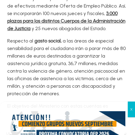
de efectivos mediante Oferta de Empleo Público. Así,
se incorporarán 100 nuevos jueces y fiscales,
3.000
plazas para los distintos Cuerpos de la Administración
de Justicia
y 25 nuevos abogados del Estado.
Respecto al
gasto social,
a las áreas de especial
sensibilidad para el ciudadano irán a parar más de 80
millones de euros destinados a garantizar la
asistencia jurídica gratuita, 36,7 millones, medidas
contra la violencia de género, atención psicosocial en
las oficinas de asistencia a las víctimas, cerca de un
millón, y atención a personas con discapacidad y
protección de menores.
El objetivo del Ministerio con estas cuentas es
conseguir una Justicia más ágil y más eficaz en la
Gestionar el consentimiento
atención a las demandas de los ciudadanos. Más
de las cookies
dotada y mejor organizada, en la que la
Utilizamos cookies propias y de terceros para analizar el tráfico en nuestro