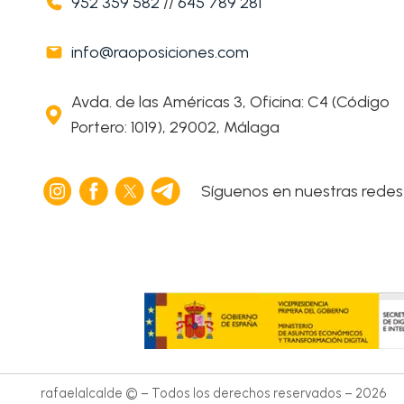
952 359 582
//
645 789 281
info@raoposiciones.com
Avda. de las Américas 3, Oficina: C4 (Código
Portero: 1019), 29002, Málaga
Síguenos en nuestras redes
rafaelalcalde © – Todos los derechos reservados – 2026