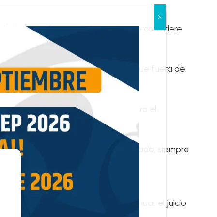
e tiempo y forma por las partes, se considere
a en alguna diligencia que se practique fuera de
guación de la causa.
no tuviese verdadera importancia para el
so de no haber concurrido algún acusado, siempre
a, toda vez que omite un requisito
ma cuando se haya decidido continuar el juicio