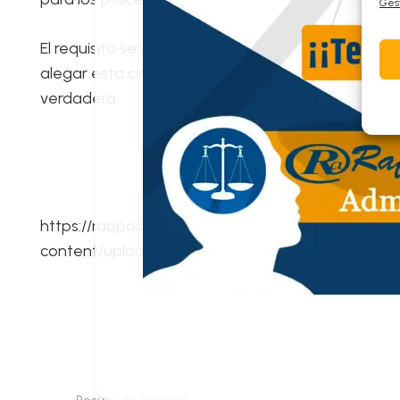
Gest
El requisito sería que han de justificar motivos 
alegar esta circunstancia, se celebra respecto a e
verdadera.
https://raoposiciones.com/wp-content/uploads/2
content/uploads/2025/06/Imagen-Ex-Gestion-PI