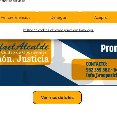
ionar los servicios
de oposición a que no se les pueda juzgar con independe
Ver preferencias
Denegar
Aceptar
llos. Este extremo no lo recoge la respuesta d), por lo c
Política de cookies
Política de privacidad
Aviso legal
Examen:
025/06/Imagen-Ex-Gestion-PI-B-211×300.pnghttps://ra
-A-210×300.png
Ver más detalles