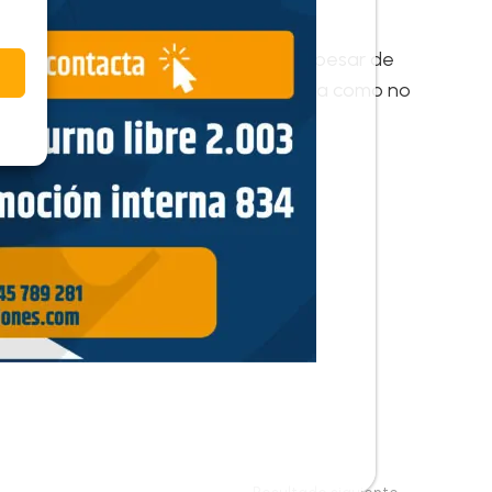
ncia del que no ha comparecido, y a pesar de
ual, su omisión nos lleva a considerarla como no
oposiciones.com/wp-