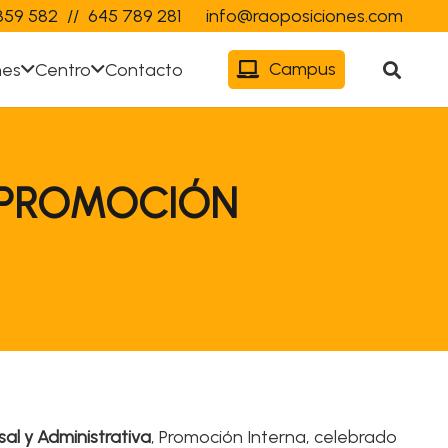
359 582
//
645 789 281
info@raoposiciones.com
Campus
nes
Centro
Contacto
N PROMOCIÓN
al y Administrativa
, Promoción Interna, celebrado