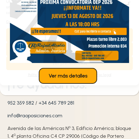
Utilizamos cookies propias y de terceros para analizar el tráfico en nuestro
Comentarios
sitio web y personalizar el contenido. Puede aceptar todas las cookies,
configurarlas según sus preferencias o rechazarlas.
Gestionar los servicios
He leído y acepto la
política de privacidad
de Rafael
Alcalde Centro de Oposiciones.
Aceptar
Denegar
Ver preferencias
Contacta con nosotros
Política de cookies
Política de privacidad
Aviso legal
Ver más detalles
¡Te ayudamos!
952 359 582
/
+34 645 789 281
info@raoposiciones.com
o
Avenida de las Américas N
3, Edificio América; bloque
ª
1, 4
planta Oficina C4 CP 29006 (Código de Portero