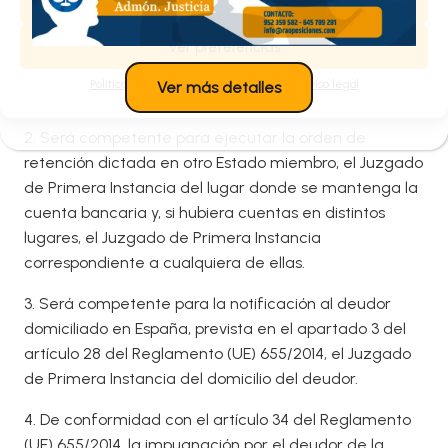
Denegar
será competente, a elección del solicitante, el
Juzgado de Primera Instancia del lugar donde se
Ver preferencias
haya formalizado el documento en el que se basa la
Política de cookies
Política de privacidad
Aviso legal
Ver más detalles
solicitud.
2. Será competente para ejecutar la orden de
retención dictada en otro Estado miembro, el Juzgado
de Primera Instancia del lugar donde se mantenga la
cuenta bancaria y, si hubiera cuentas en distintos
lugares, el Juzgado de Primera Instancia
correspondiente a cualquiera de ellas.
3. Será competente para la notificación al deudor
domiciliado en España, prevista en el apartado 3 del
artículo 28 del Reglamento (UE) 655/2014, el Juzgado
de Primera Instancia del domicilio del deudor.
4. De conformidad con el artículo 34 del Reglamento
(UE) 655/2014, la impugnación por el deudor de la