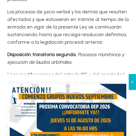
Los procesos de juicio verbal y los demás que resulten
afectados y que estuvieran en trámite al tiempo de la
entrada en vigor de la presente Ley se continuarán
sustanciando, hasta que recaiga resolución definitiva,
conforme a la legislación procesal anterior.
Disposició
n transitoria segunda.
Proceso
s monitorios y
ejecución de laudos arbitrales.
1. Las modificaciones del artículo 815 y del apartado 1
del 552, último párrafo, serán de aplicación a los
procesos monitorios y de ejecución que se inicien tras
Gestionar el consentimiento
la entrada en vigor de esta Ley.
de las cookies
Utilizamos cookies propias y de terceros para analizar el tráfico en nuestro
2. Los procedimientos monitorios que se encuentren
sitio web y personalizar el contenido. Puede aceptar todas las cookies,
en tramitación a la entrada en vigor de esta Ley
configurarlas según sus preferencias o rechazarlas.
serán suspendidos por el secretario judicial cuando la
Gestionar los servicios
petición inicial se fundamente en un contrato entre un