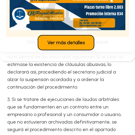
Aceptar
empresario o profesional y un consumidor o usuario. En
este caso, dará inmediatamente cuenta al juez
Denegar
quien, si apreciase que alguna de las cláusulas que
constituye el fundamento de la petición o que
Ver preferencias
hubiese determinado la cantidad exigible puede ser
calificada como abusiva, dará audiencia por cinco
Política de cookies
Política de privacidad
Aviso legal
Ver más detalles
días a las partes y resolverá lo procedente mediante
auto dentro de los cinco días siguientes. Si el juez no
estimase la existencia de cláusulas abusivas, lo
declarará así, procediendo el secretario judicial a
alzar la suspensión acordada y a ordenar la
continuación del procedimiento.
3. Si se tratare de ejecuciones de laudos arbitrales
que se fundamenten en un contrato entre un
empresario o profesional y un consumidor o usuario,
que no estuvieran archivadas definitivamente, se
seguirá el procedimiento descrito en el apartado