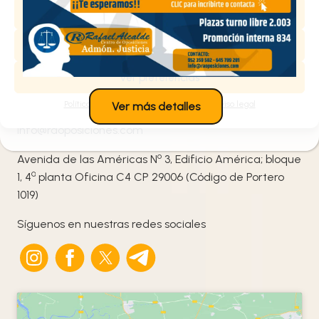
Contacta con nosotros
Aceptar
Denegar
¡Te ayudamos!
Ver preferencias
952 359 582
/
+34 645 789 281
Política de cookies
Política de privacidad
Aviso legal
Ver más detalles
info@raoposiciones.com
o
Avenida de las Américas N
3, Edificio América; bloque
ª
1, 4
planta Oficina C4 CP 29006 (Código de Portero
1019)
Síguenos en nuestras redes sociales