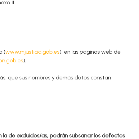
exo II.
a (
www.mjusticia.gob.es
), en las páginas web de
on.gob.es
).
emás, que sus nombres y demás datos constan
n la de excluidos/as,
podrán subsanar
los defectos