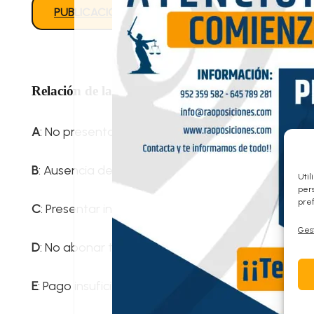
PUBLICACIÓN BOE
PUBLICACIÓN LISTADO 
Relación de las causas de exclusión definitivas
A
: No presentar modelo de instancia normalizado 
B
: Ausencia de firma en la instancia, o no cumplim
Util
pers
pref
C
: Presentar instancia fuera de plazo o fecha no l
Gest
D
: No abonar tasa de examen, abonar fuera de pl
E
: Pago insuficiente tasa de examen, o no acredit