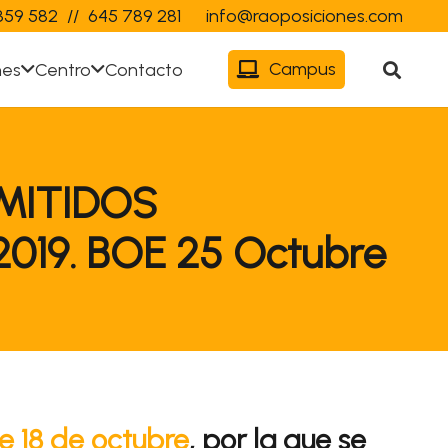
359 582
//
645 789 281
info@raoposiciones.com
Campus
nes
Centro
Contacto
MITIDOS
19. BOE 25 Octubre
e 18 de octubre
, por la que se