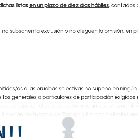
ichas listas
en un plazo de diez días hábiles
, contados a
 no subsanen la exclusión o no aleguen la omisión, en pl
dmitidos/as a las pruebas selectivas no supone en ningún
itos generales o particulares de participación exigidos 
onas que superen el proceso selectivo, antes de su nomb
 Provisión de Puestos de Trabajo y Promoción Profesional