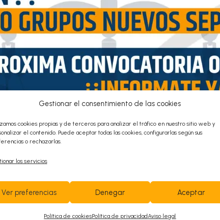
COMPLETO. MINISTERIO JUSTICIA
o no presentarla por vía telemática con las excepciones
Gestionar el consentimiento de las cookies
entar datos personales esenciales de la instancia.
izamos cookies propias y de terceros para analizar el tráfico en nuestro sitio web y
onalizar el contenido. Puede aceptar todas las cookies, configurarlas según sus
erencias o rechazarlas.
egible.
ionar los servicios
azo.
Ver preferencias
Denegar
Aceptar
ar exención o reducción.
Política de cookies
Política de privacidad
Aviso legal