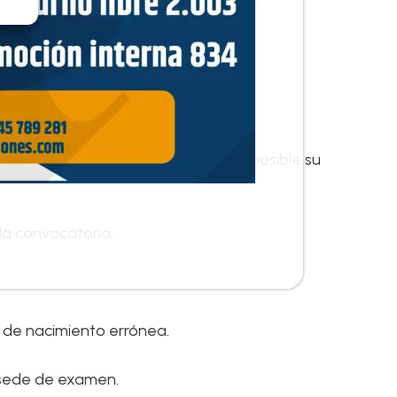
ificación por la Administración.
erificación por la Administración.
 la Administración.
 las convocatorias o no haber sido posible su
la convocatoria.
a de nacimiento errónea.
 sede de examen.