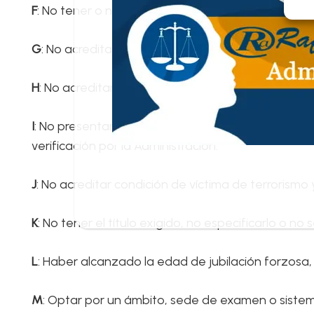
F
: No tener o no acreditar rentas inferiores al sala
G
: No acreditar condición legal y grado de discap
H
: No acreditar categoría de familia numerosa que
I
: No presentar certificado del servicio público d
verificación por la Administración.
J
: No acreditar condición de víctima de terrorism
K
: No tener el título exigido, no especificarlo o no 
L
: Haber alcanzado la edad de jubilación forzosa,
M
: Optar por un ámbito, sede de examen o siste