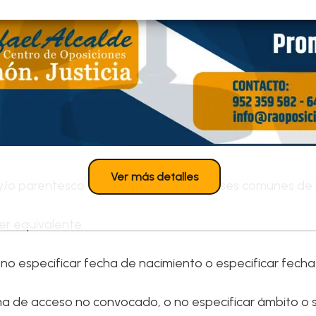
rio mínimo interprofesional o no haber sido posible su ver
acidad según bases comunes o no haber sido posible su v
 corresponda o no haber sido posible su verificación por
e empleo estatal en los términos de las bases comunes de
Ver más detalles
o y/o parentesco con la misma, según bases comunes de 
ser equivalente.
 no especificar fecha de nacimiento o especificar fech
ma de acceso no convocado, o no especificar ámbito o