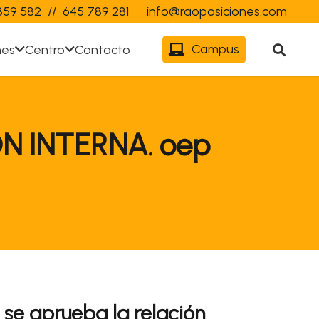
359 582
//
645 789 281
info@raoposiciones.com
Campus
nes
Centro
Contacto
N INTERNA. oep
e se aprueba la relación