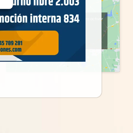
Haz clic en «Estoy de acuerdo» para activar
Google maps
Política de cookies
Estoy de acuerdo