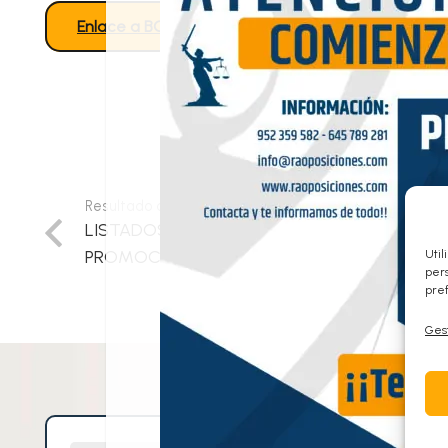
Enlace a BOE
Enlace a Listados Completos
Resultado anterior
LISTADOS DEFINITIVOS TRAMITACIÓN
PROMOCIÓN INTERNA. oep 2022,2023
Util
pers
pref
Gest