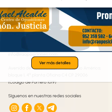
nosotros ¡Te
ayudamos!
952 359 582
/
+34 645 789 281
info@raoposiciones.com
Ver más detalles
o
Avenida de las Américas N
3, Edificio América;
ª
bloque 1, 4
planta Oficina C4 CP 29006
(Código de Portero 1019)
Síguenos en nuestras redes sociales