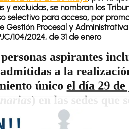
s y excluidas, se nombran los Tribu
o selectivo para acceso, por promo
e Gestión Procesal y Administrativa
PJC/104/2024, de 31 de enero
 personas aspirantes inclu
 admitidas a la
realizació
miento único
el día 29 de
narias
) en las sedes que 