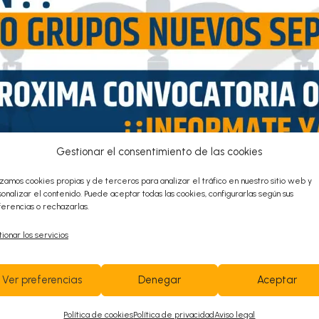
Anexo – GESTIÓN PI – UCL
Gestionar el consentimiento de las cookies
NOMBRAMIENTO TRIBUNALES CALIF
TRAMITACI
izamos cookies propias y de terceros para analizar el tráfico en nuestro sitio web y
onalizar el contenido. Puede aceptar todas las cookies, configurarlas según sus
erencias o rechazarlas.
ionar los servicios
Ver preferencias
Denegar
Aceptar
Contacta con
Política de cookies
Política de privacidad
Aviso legal