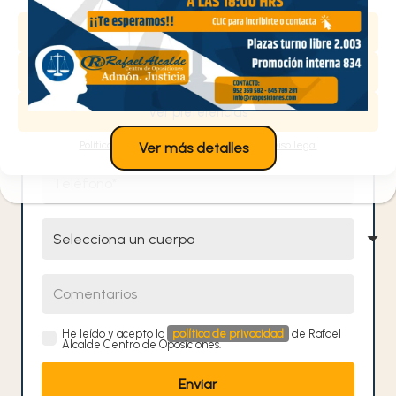
Aceptar
Nombre y Apellidos
Denegar
Ver preferencias
Email
Política de cookies
Política de privacidad
Aviso legal
Ver más detalles
Teléfono
Selecciona un cuerpo
Comentarios
He leído y acepto la
política de privacidad
de Rafael
Alcalde Centro de Oposiciones.