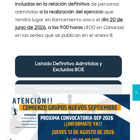
incluidas en la relación definitiva
de personas
admitidas
a la realización del ejercicio
que
tendrá lugar en llamamiento único el
día
20 de
junio de 2026
, a las 9:00 horas
(
8:00 en Canarias
)
en las sedes que se publican en el anexo III.
Listado Definitivo Admitidos y
Excluidos BOE
Listado Definitivo Admitidos y
Excluidos Ministerio Justicia
Gestionar el consentimiento
de las cookies
Utilizamos cookies propias y de terceros para analizar el tráfico en nuestro
sitio web y personalizar el contenido. Puede aceptar todas las cookies,
configurarlas según sus preferencias o rechazarlas.
Resultado anterior
Resultado siguiente
Gestionar los servicios