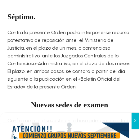
Séptimo.
Contra la presente Orden podrá interponerse recurso
potestativo de reposición ante el Ministerio de
Justicia, en el plazo de un mes, o contencioso
administrativo, ante los Juzgados Centrales de lo
Contencioso-Administrativo, en el plazo de dos meses.
El plazo, en ambos casos, se contará a partir del día
siguiente a la publicación en el «Boletín Oficial del
Estado» de la presente Orden.
Nuevas sedes de examen
Conforme a lo dispuesto en la base primera, apartado
1.1 de la Orden JUS/60/2020, de 15 de enero, por la que
Gestionar el consentimiento
se convoca proceso selectivo para ingreso, por el
de las cookies