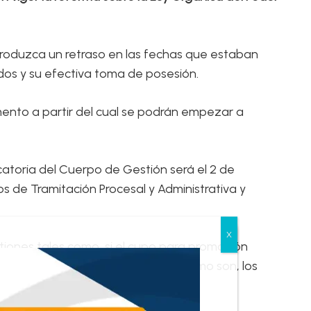
e produzca un retraso en las fechas que estaban
bados y su efectiva toma de posesión.
omento a partir del cual se podrán empezar a
atoria del Cuerpo de Gestión será el 2 de
s de Tramitación Procesal y Administrativa y
tiones tales como, si el cupo para promoción
erán efectuarse en los temarios como son, los