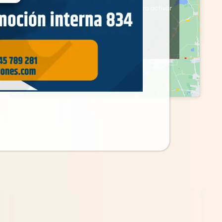
Haz clic en «Estoy de acuerdo» para activar
Google maps
Política de cookies
Estoy de acuerdo