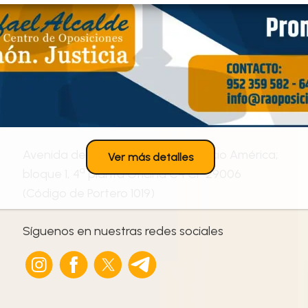
ayudamos!
952 359 582
/
+34 645 789 281
info@raoposiciones.com
o
Avenida de las Américas N
3, Edificio América;
Ver más detalles
ª
bloque 1, 4
planta Oficina C4 CP 29006
(Código de Portero 1019)
Síguenos en nuestras redes sociales