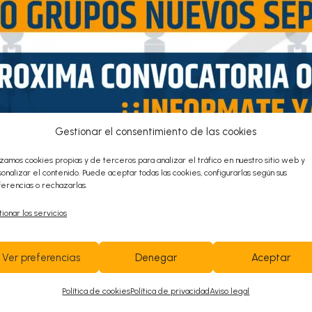
Gestionar el consentimiento de las cookies
uzgados
R
izamos cookies propias y de terceros para analizar el tráfico en nuestro sitio web y
onalizar el contenido. Puede aceptar todas las cookies, configurarlas según sus
erencias o rechazarlas.
ionar los servicios
Contacta con
Ver preferencias
Denegar
Aceptar
Política de cookies
Política de privacidad
Aviso legal
nosotros ¡Te