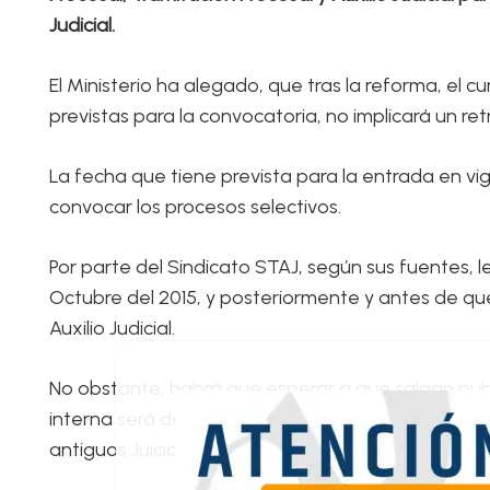
Judicial.
El Ministerio ha alegado, que tras la reforma, el 
previstas para la convocatoria, no implicará un ret
La fecha que tiene prevista para la entrada en vi
convocar los procesos selectivos.
Por parte del Sindicato STAJ, según sus fuentes, 
Octubre del 2015, y posteriormente y antes de que
Auxilio Judicial.
No obstante, habrá que esperar a que salgan publ
interna será del 50% o será del 30% como estable
antiguos Juicios de Faltas, Registro Civil y Jurisdicc