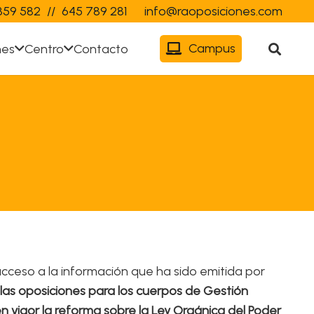
359 582
//
645 789 281
info@raoposiciones.com
Campus
nes
Centro
Contacto
acceso a la información que ha sido emitida por
r las oposiciones para los cuerpos de Gestión
en vigor la reforma sobre la Ley Orgánica del Poder