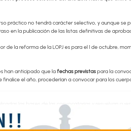
curso práctico no tendrá carácter selectivo, y aunque s
raso en la publicación de las listas definitivas de apro
gor de la reforma de la LOPJ es para el 1 de octubre, m
les han anticipado que la
fechas previstas
para la convoc
 finalice el año, procederían a convocar para los cuerpo
icadas las bases de las convocatorias y resuelvan cues
ce la nueva LOPJ; y también, las modificaciones que deb
ión Voluntaria.