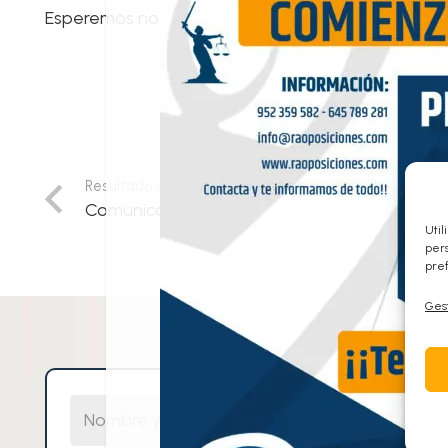
Esperemos noticias y seguiremos informando.
Resultado anterior
Comunicado JpD petición creación nuevos J
Util
pers
pref
Gest
Nombre y Apellidos