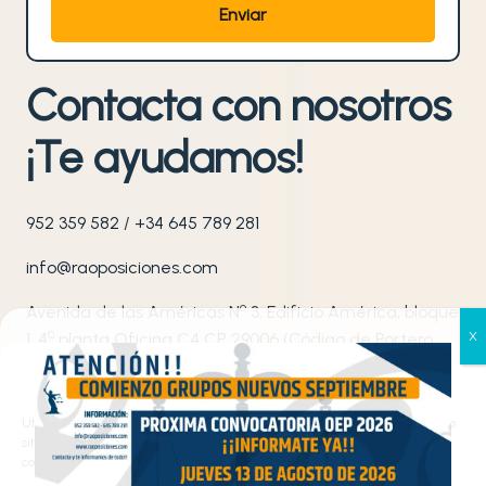
Contacta con nosotros
¡Te ayudamos!
952 359 582
/
+34 645 789 281
info@raoposiciones.com
o
Avenida de las Américas N
3, Edificio América; bloque
ª
1, 4
planta Oficina C4 CP 29006 (Código de Portero
1019)
Gestionar el consentimiento
de las cookies
Síguenos en nuestras redes sociales
Utilizamos cookies propias y de terceros para analizar el tráfico en nuestro
sitio web y personalizar el contenido. Puede aceptar todas las cookies,
configurarlas según sus preferencias o rechazarlas.