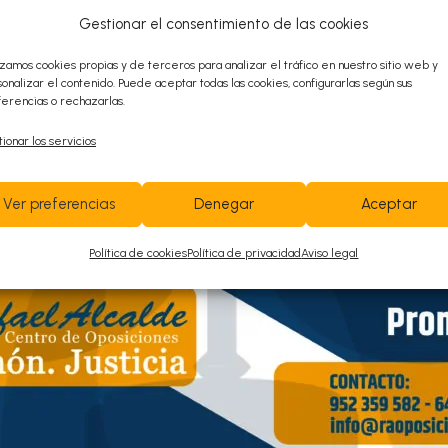
Gestionar el consentimiento de las cookies
Contacta con
izamos cookies propias y de terceros para analizar el tráfico en nuestro sitio web y
onalizar el contenido. Puede aceptar todas las cookies, configurarlas según sus
nosotros ¡Te
erencias o rechazarlas.
ionar los servicios
ayudamos!
Ver preferencias
Denegar
Aceptar
952 359 582
/
+34 645 789 281
Política de cookies
Política de privacidad
Aviso legal
info@raoposiciones.com
o
Avenida de las Américas N
3, Edificio América;
ª
bloque 1, 4
planta Oficina C4 CP 29006
(Código de Portero 1019)