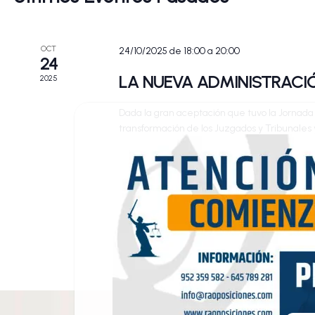
OCT
24/10/2025 de 18:00
a
20:00
24
LA NUEVA ADMINISTRACIÓN
2025
Dada la gran aceptación que tuvo la Jornada
transformación de los Juzgados y Tribunales 
las reformas procesales operadas por la LO 
que se...