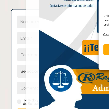
Util
Nombre y Apellidos
pers
pref
Email
Gest
Teléfono
Selecciona un cuerpo
Comentarios
He leído y acepto la
política de privacidad
de Rafael Alcalde Centro de Oposiciones.