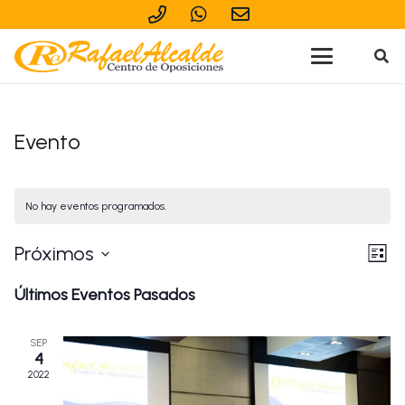
Evento
No hay eventos programados.
Nav
Na
Próximos
Lista
de
de
Selecciona
Últimos Eventos Pasados
vist
vis
la
de
fecha.
SEP
Ev
4
2022