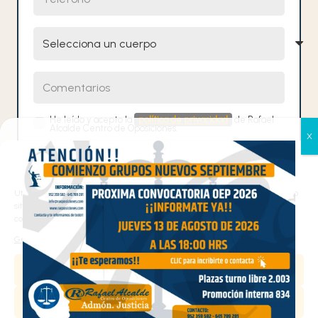
Selecciona un cuerpo
Comentarios
He leído y acepto la
política de privacidad
de Rafael
Alcalde Centro de Oposiciones.
Gestionar el consentimiento
de las cookies
Utilizamos cookies propias y de terceros para analizar el tráfico en nuestro
sitio web y personalizar el contenido. Puede aceptar todas las cookies,
Contacta con nosotros
configurarlas según sus preferencias o rechazarlas.
Gestionar los servicios
¡Te ayudamos!
Aceptar
952 359 582
/
+34 645 789 281
Denegar