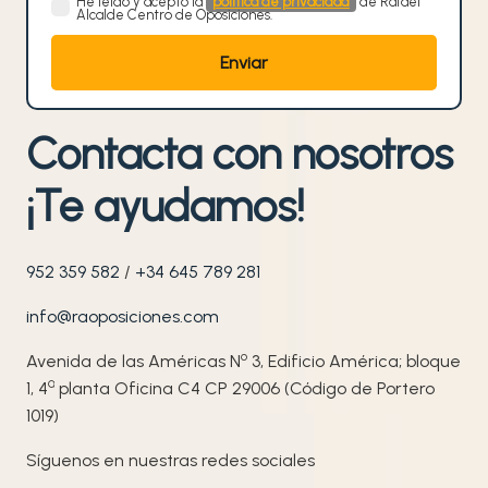
He leído y acepto la
política de privacidad
de Rafael
Alcalde Centro de Oposiciones.
Contacta con nosotros
¡Te ayudamos!
952 359 582
/
+34 645 789 281
info@raoposiciones.com
o
Avenida de las Américas N
3, Edificio América; bloque
ª
1, 4
planta Oficina C4 CP 29006 (Código de Portero
1019)
Síguenos en nuestras redes sociales