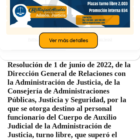
Justicia, turno libre, que superó el
proceso selectivo convocado por
Denegar
Orden JUS/60/2020, de 15 de enero.
Ver preferencias
Política de cookies
Política de privacidad
Aviso legal
Ver más detalles
Destinos. ARAGÓN
Resolución de 1 de junio de 2022, de la
Dirección General de Relaciones con
la Administración de Justicia, de la
Consejería de Administraciones
Públicas, Justicia y Seguridad, por la
que se otorga destino al personal
funcionario del Cuerpo de Auxilio
Judicial de la Administración de
Justicia, turno libre, que superó el