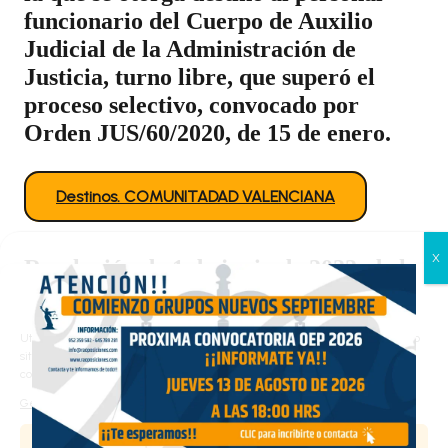
funcionario del Cuerpo de Auxilio
Judicial de la Administración de
Justicia, turno libre, que superó el
proceso selectivo, convocado por
Orden JUS/60/2020, de 15 de enero.
Destinos. COMUNITADAD VALENCIANA
Resolución de 1 de junio de 2022, de la
Gestionar el consentimiento
Dirección General de Justicia, del
de las cookies
Departamento de Presidencia y
Utilizamos cookies propias y de terceros para analizar el tráfico en nuestro
Relaciones Institucionales, por la que
sitio web y personalizar el contenido. Puede aceptar todas las cookies,
configurarlas según sus preferencias o rechazarlas.
se otorga destino al personal
funcionario del Cuerpo de Auxilio
Gestionar los servicios
Judicial de la Administración de
Aceptar