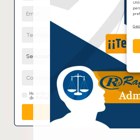
Util
Email
pers
pref
Gest
Teléfono
Selecciona un cuerpo
Comentarios
He leído y acepto la
política de privacidad
de Rafael Alcalde Centro de Oposiciones.