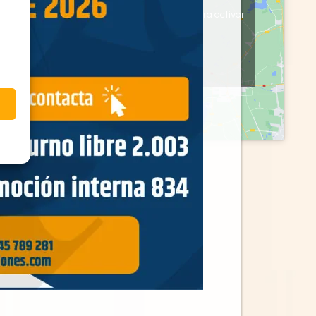
Haz clic en «Estoy de acuerdo» para activar
Google maps
Política de cookies
Estoy de acuerdo