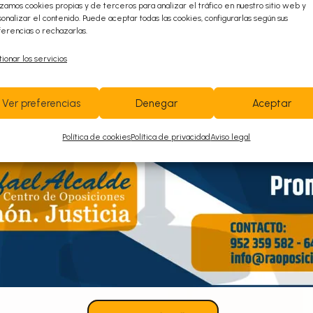
izamos cookies propias y de terceros para analizar el tráfico en nuestro sitio web y
onalizar el contenido. Puede aceptar todas las cookies, configurarlas según sus
ayudamos!
erencias o rechazarlas.
ionar los servicios
952 359 582
/
+34 645 789 281
Ver preferencias
Denegar
Aceptar
info@raoposiciones.com
Política de cookies
Política de privacidad
Aviso legal
o
Avenida de las Américas N
3, Edificio América;
ª
bloque 1, 4
planta Oficina C4 CP 29006
(Código de Portero 1019)
Síguenos en nuestras redes sociales