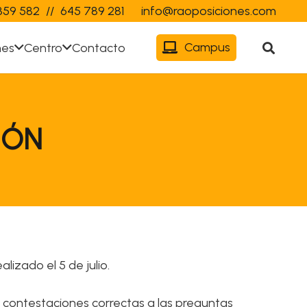
359 582
//
645 789 281
info@raoposiciones.com
Campus
nes
Centro
Contacto
IÓN
alizado el 5 de julio.
las contestaciones correctas a las preguntas