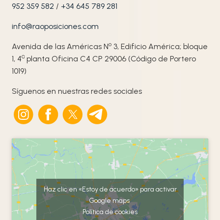
952 359 582
/
+34 645 789 281
info@raoposiciones.com
o
Avenida de las Américas N
3, Edificio América; bloque
ª
1, 4
planta Oficina C4 CP 29006 (Código de Portero
1019)
Síguenos en nuestras redes sociales
Haz clic en «Estoy de acuerdo» para activar
Google maps
Política de cookies