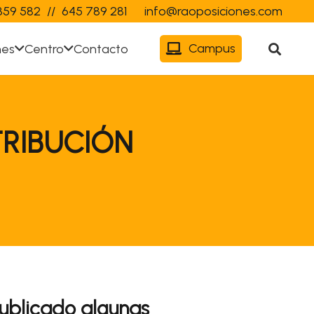
359 582
//
645 789 281
info@raoposiciones.com
Campus
nes
Centro
Contacto
TRIBUCIÓN
publicado algunas