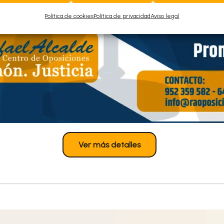
n Procesal y Administrati
Política de cookies
Política de privacidad
Aviso legal
 listas provisionales de admitidos y excluidos para ing
mitidos en tiempo y forma por los interesados, pero tuvie
luidos al citado proceso selectivo, se publica Anexo con l
Ver más detalles