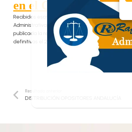
en el Cuerpo de Gestió
Recibidos escritos de subsanación formulados a las
Administrativa, acceso libre, los cuales fueron re
publicada la relación definitiva de admitidos y exc
definitivas el 22 de marzo de 2018.
Resultado anterior
DISTRIBUCIÓN OPOSITORES ANDALUCÍA