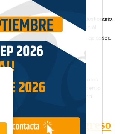
 de marzo,
para elaborar un nuevo cuestionario
,
ibunal calificador que intervienen en él.
ximo sábado, 24 de marzo de 2018
, en las sedes,
o, a su voluntad, haya podido causar a los
continuar garantizando la confianza en la
administrativo necesario para su normal
xcluidos para ingreso